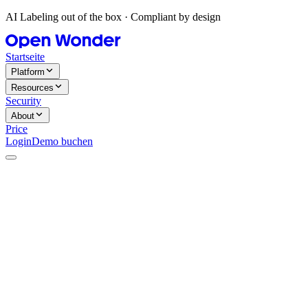
AI Labeling out of the box · Compliant by design
Startseite
Platform
Resources
Security
About
Price
Login
Demo buchen
Vorname
Nachname
Unternehmensname
Telefonnummer
E-Mail
*
Unternehmensgröße
I consent to the processing of my personal data.
Demo anfragen