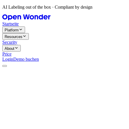
AI Labeling out of the box · Compliant by design
Startseite
Platform
Resources
Security
About
Price
Login
Demo buchen
Ambivation
KI-generierte Bilder: Open Wonder unterstützt etablierte Unt
Tim Herzog, Co-Founder und CEO von Open Wonder, gibt im In
6. Apr. 2026
→
StartupValley
Warum verlieren selbst starke Marken die Kontrolle über ihren