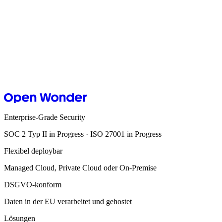
Open Wonder entwickelt KI-Lösungen für Marke und Content u
27. März 2026
→
HORIZONT
Dürfen wir das? Warum Rechtsunsicherheit bei KI-Visuals kei
Tim Herzog, CEO von Open Wonder, erklärt, wie Marketing-Veran
24. März 2026
→
Enterprise-Grade Security
SOC 2 Typ II in Progress · ISO 27001 in Progress
Flexibel deploybar
Managed Cloud, Private Cloud oder On-Premise
DSGVO-konform
Daten in der EU verarbeitet und gehostet
Lösungen